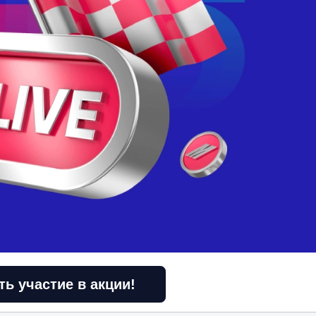
ь участие в акции!