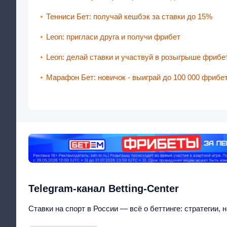
Тенниси Бет: получай кешбэк за ставки до 15%
Leon: пригласи друга и получи фрибет
Leon: делай ставки и участвуй в розыгрыше фрибе
Марафон Бет: новичок - выиграй до 100 000 фрибе
Telegram-канал Betting-Center
Ставки на спорт в России — всё о беттинге: стратегии, 