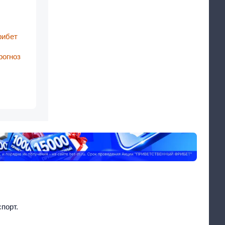
рибет
рогноз
порт.