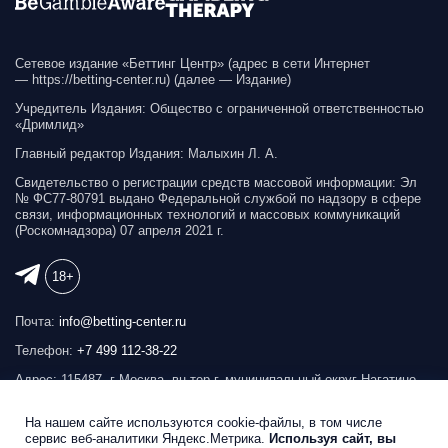
Сетевое издание «Беттинг Центр» (адрес в сети Интернет
— https://betting-сenter.ru) (далее — Издание)
Учредитель Издания: Общество с ограниченной ответственностью
«Дримлид»
Главный редактор Издания: Малыхин Л. А.
Свидетельство о регистрации средств массовой информации: Эл
№ ФС77-80791 выдано Федеральной службой по надзору в сфере
связи, информационных технологий и массовых коммуникаций
(Роскомнадзора) 07 апреля 2021 г.
18+
Почта:
info@betting-center.ru
Телефон:
+7 499 112-38-22
Адрес: 115487, г Москва, вн.тер.г. муниципальный округ Нагатино-
Садовники, ул Нагатинская, д. 22, к. 1
На нашем сайте используются cookie-файлы, в том числе
Реклама на сайте
сервис веб-аналитики Яндекс.Метрика.
Используя сайт, вы