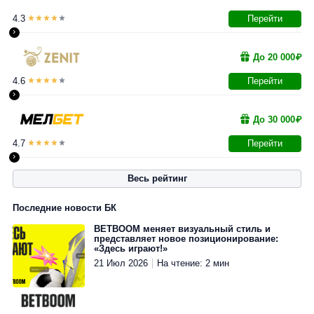
4.3
Перейти
›
До 20 000₽
4.6
Перейти
›
До 30 000₽
4.7
Перейти
›
Весь рейтинг
0.0
2.4
До 15
До 25
5000₽
3000₽
До
500₽
До 18
До
000 ₽
000₽
3000₽
000₽
2000₽
4.5
4.4
4.5
Последние новости БК
4.3
4.7
4.3
4.3
4.5
BETBOOM меняет визуальный стиль и
представляет новое позиционирование:
Перейти
Перейти
«Здесь играют!»
›
›
21 Июл 2026
На чтение: 2 мин
Перейти
Перейти
Перейти
Перейти
Перейти
Перейти
Перейти
Перейти
›
›
›
›
›
›
›
›