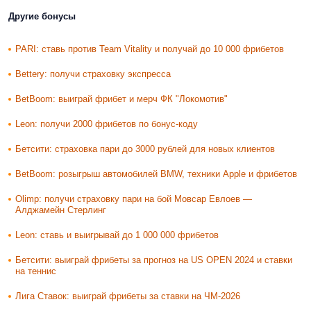
Другие бонусы
PARI: ставь против Team Vitality и получай до 10 000 фрибетов
Bettery: получи страховку экспресса
BetBoom: выиграй фрибет и мерч ФК "Локомотив"
Leon: получи 2000 фрибетов по бонус-коду
Бетсити: страховка пари до 3000 рублей для новых клиентов
BetBoom: розыгрыш автомобилей BMW, техники Apple и фрибетов
Olimp: получи страховку пари на бой Мовсар Евлоев —
Алджамейн Стерлинг
Leon: ставь и выигрывай до 1 000 000 фрибетов
Бетсити: выиграй фрибеты за прогноз на US OPEN 2024 и ставки
на теннис
Лига Ставок: выиграй фрибеты за ставки на ЧМ-2026