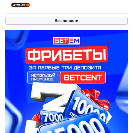
Все новости