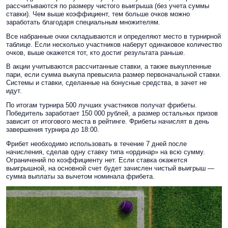
рассчитываются по размеру чистого выигрыша (без учета суммы
ставки). Чем выше коэффициент, тем больше очков можно
заработать благодаря специальным множителям.
Все набранные очки складываются и определяют место в турнирной
таблице. Если несколько участников наберут одинаковое количество
очков, выше окажется тот, кто достиг результата раньше.
В акции учитываются рассчитанные ставки, а также выкупленные
пари, если сумма выкупа превысила размер первоначальной ставки.
Системы и ставки, сделанные на бонусные средства, в зачет не
идут.
По итогам турнира 500 лучших участников получат фрибеты.
Победитель заработает 150 000 рублей, а размер остальных призов
зависит от итогового места в рейтинге. Фрибеты начислят в день
завершения турнира до 18:00.
Фрибет необходимо использовать в течение 7 дней после
начисления, сделав одну ставку типа «ординар» на всю сумму.
Ограничений по коэффициенту нет. Если ставка окажется
выигрышной, на основной счет будет зачислен чистый выигрыш —
сумма выплаты за вычетом номинала фрибета.