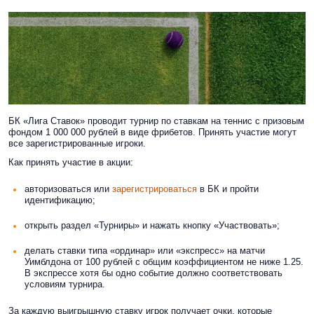
БК «Лига Ставок» проводит турнир по ставкам на теннис с призовым
фондом 1 000 000 рублей в виде фрибетов. Принять участие могут
все зарегистрированные игроки.
Как принять участие в акции:
авторизоваться или
зарегистрироваться
в БК и пройти
идентификацию;
открыть раздел «Турниры» и нажать кнопку «Участвовать»;
делать ставки типа «ординар» или «экспресс» на матчи
Уимблдона от 100 рублей с общим коэффициентом не ниже 1.25.
В экспрессе хотя бы одно событие должно соответствовать
условиям турнира.
За каждую выигрышную ставку игрок получает очки, которые