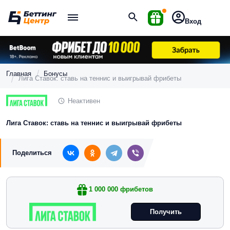
Вход
Главная
Бонусы
Лига Ставок: ставь на теннис и выигрывай фрибеты
Неактивен
Лига Ставок: ставь на теннис и выигрывай фрибеты
Поделиться
1 000 000 фрибетов
Получить