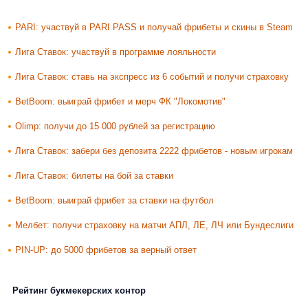
PARI: участвуй в PARI PASS и получай фрибеты и скины в Steam
Лига Ставок: участвуй в программе лояльности
Лига Ставок: ставь на экспресс из 6 событий и получи страховку
BetBoom: выиграй фрибет и мерч ФК "Локомотив"
Olimp: получи до 15 000 рублей за регистрацию
Лига Ставок: забери без депозита 2222 фрибетов - новым игрокам
Лига Ставок: билеты на бой за ставки
BetBoom: выиграй фрибет за ставки на футбол
Мелбет: получи страховку на матчи АПЛ, ЛЕ, ЛЧ или Бундеслиги
PIN-UP: до 5000 фрибетов за верный ответ
Рейтинг букмекерских контор