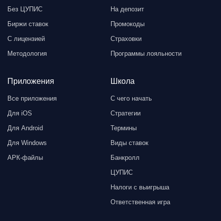
Без ЦУПИС
На депозит
Биржи ставок
Промокоды
С лицензией
Страховки
Методология
Программы лояльности
Приложения
Школа
Все приложения
С чего начать
Для iOS
Стратегии
Для Android
Термины
Для Windows
Виды ставок
АРК-файлы
Банкролл
ЦУПИС
Налоги с выигрыша
Ответственная игра