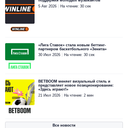
поддержки молодых музыкантов
5 Авг 2026
На чтение: 30 сек
«Лига Ставок» стала новым беттинг-
партнером баскетбольного «Зенита»
30 Июл 2026
На чтение: 30 сек
BETBOOM меняет визуальный стиль и
представляет новое позиционирование:
«Здесь играют!»
21 Июл 2026
На чтение: 2 мин
Все новости