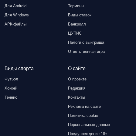
Для Android
Термины
Для Windows
Виды ставок
АРК-файлы
Банкролл
ЦУПИС
Налоги с выигрыша
Ответственная игра
Виды спорта
О сайте
Футбол
О проекте
Хоккей
Редакция
Теннис
Контакты
Реклама на сайте
Политика cookie
Персональные данные
Предупреждение 18+