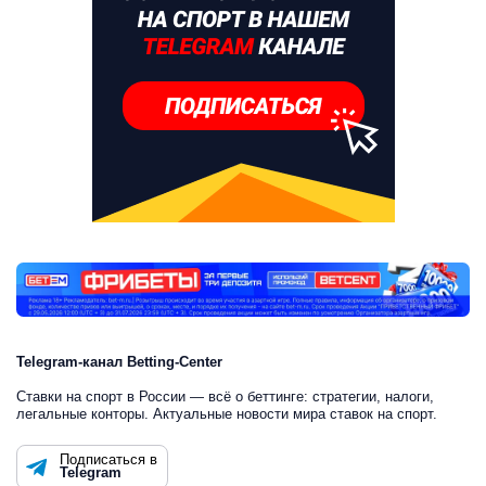
Telegram-канал Betting-Center
Ставки на спорт в России — всё о беттинге: стратегии, налоги,
легальные конторы. Актуальные новости мира ставок на спорт.
Подписаться в
Telegram