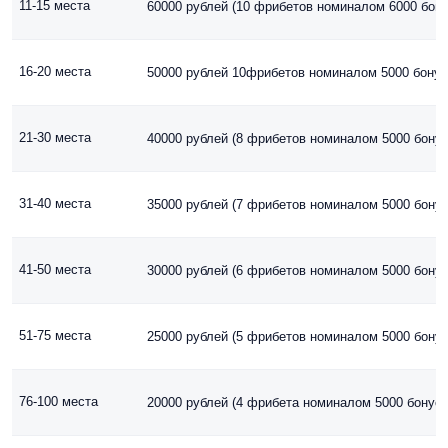
11-15 места
60000 рублей (10 фрибетов номиналом 6000 бон
16-20 места
50000 рублей 10фрибетов номиналом 5000 бонус
21-30 места
40000 рублей (8 фрибетов номиналом 5000 бонус
31-40 места
35000 рублей (7 фрибетов номиналом 5000 бонус
41-50 места
30000 рублей (6 фрибетов номиналом 5000 бонус
51-75 места
25000 рублей (5 фрибетов номиналом 5000 бонус
76-100 места
20000 рублей (4 фрибета номиналом 5000 бонусн