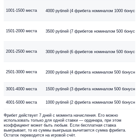
1001-1500 места
4000 рублей (4 фрибета номиналом 1000 бонусны
1501-2000 места
3500 рублей (7 фрибетов номиналом 500 бонусны
2001-2500 места
3000 рублей (6 фрибетов номиналом 500 бонусны
2501-3000 места
2000 рублей (4 фрибета номиналом 500 бонусных
3001-4000 места
1500 рублей (3 фрибета номиналом 500 бонусных
4001-5000 места
1000 рублей (2 фрибета номиналом 500 бонусных
Фрибет действует 7 дней с момента начисления. Его можно
использовать только для одной ставки — ординара, при этом
коэффициент может быть любым. Если бесплатная ставка
выигрывает, то из суммы выигрыша вычитается сумма фрибета.
Остаток переводится на игровой счёт.