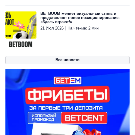
BETBOOM меняет визуальный стиль и
представляет новое позиционирование:
«Здесь играют!»
21 Июл 2026
На чтение: 2 мин
Все новости