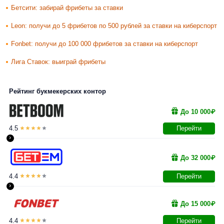
Бетсити: забирай фрибеты за ставки
Leon: получи до 5 фрибетов по 500 рублей за ставки на киберспорт
Fonbet: получи до 100 000 фрибетов за ставки на киберспорт
Лига Ставок: выиграй фрибеты
Рейтинг букмекерских контор
До 10 000₽
4.5
Перейти
›
До 32 000₽
4.4
Перейти
›
До 15 000₽
4.4
Перейти