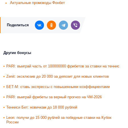
Актуальные промокоды Фонбет
Поделиться
Другие бонусы
PARI: выиграй часть от 100000000 фрибетов за ставки на теннис
Zenit: эксклюзив до 20 000 за депозит для новых клиентов
БЕТ-М: ставь экспрессы с повышенными коэффициентами
PARI: выиграй фрибеты за верный прогноз на ЧМ-2026
Тенниси Бет: новичкам до 18 000 рублей
Leon: получи до 15 000 рублей за победные ставки на Кубок
России