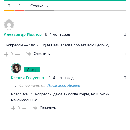
Старые
4 лет назад
Александр Иванов
Экспрессы — зло ?. Один матч всегда ломает всю цепочку.
Ответить
0
Автор
4 лет назад
Ксения Голубева
Ответить на
Александр Иванов
Классика! ? Экспрессы дают высокие кэфы, но и риски
максимальные.
Ответить
0