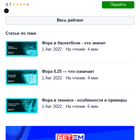
4.7
Перейти
›
Весь рейтинг
0.0
2.4
До 15
До 25
5000₽
3000₽
До
500₽
До 18
До
000 ₽
000₽
3000₽
000₽
2000₽
4.5
4.4
4.5
Статьи по теме
4.3
4.7
4.3
4.3
4.5
Фора в баскетболе - что значит
1 Авг 2022
На чтение: 4 мин
Перейти
Перейти
›
›
Перейти
Перейти
Перейти
Перейти
Перейти
Перейти
Перейти
Перейти
›
›
›
›
›
›
›
›
Фора 0.25 — что означает
1 Авг 2022
На чтение: 4 мин
Фора в теннисе - особенности и примеры
1 Авг 2022
На чтение: 6 мин