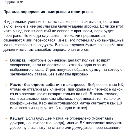
недостатки.
Правила определения выигрыша и проигрыша
В идеальных условиях ставка на экспресс выигрывает, если все
включенные в нее результаты были угаданы игроком. Если же итог
хотя бы одного из событий не совпал с прогнозом, пари будет
проиграно. Но иногда случается, что матчи прерываются,
отменяются или переносятся, из-за чего потенциально выигрышный
купон «зависает в воздухе». В таких случаях букмекеры прибегают к
дополнительным способам определения итогов:
Возврат
. Некоторые букмекеры делают полный возврат
экспрессов, если не состоялась хотя бы одна игра из
выбранного списка. Игрок получает обратно сумму, на которую
заключалась ставка, без выплаты призовых.
Расчет без одного
события в
экспрессе
. Добросовестные БК,
чтобы не отталкивать клиентов, при срыве или переносе одной
из игр рассчитывают возврат только по ней. В таком случае,
если остальные прогнозы сбылись, перемножаются только их
коэффициенты. Кэф несостоявшегося матча считается как 1,0
или просто игнорируется (что одно и то же).
Кэшаут
. Если будущее матча не определено (может быть
доигран, но неизвестно, когда), многие БК позволяют получить
досрочную выплату по ставке или дожидаться перенесенного