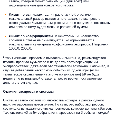
ставок, который может быть общим (для всех) или
индивидуальным для конкретного игрока.
Лимит по выплатам
. Если правилами БК ограничен
максимальный размер выплаты по ставкам, то экспресс с
потенциально большим выигрышем или не получится поставить,
или приз по нему будет меньше расчетной суммы.
Лимит по коэффициентам
. В некоторых БК количество
событий в ставке не лимитируется, но ограничивается
максимальный суммарный коэффициент экспресса. Например,
1000,0, 2000,0.
Чтобы избежать проблем с выплатами выигрыша, рекомендуется
изучить правила букмекера и не делать противоречащих им
экспресс-ставок, даже если это технически возможно. Например, в
случае добавления нескольких событий из одной игры (если
техническое ограничение на это не организовано) БК не будет
платить по выигрышной ставке, а просто вернет поставленные
деньги в этом случае.
Отличия экспресса и системы
Системы ставок состоят из множества исходов в рамках одного
пари, но рассчитываются иначе. По сути, это набор экспрессов,
состоящих из указанного числа прогнозов, которые должны сбыться.
Так, система «3 из 5» собрана из «паровозов» на 3 события каждый,