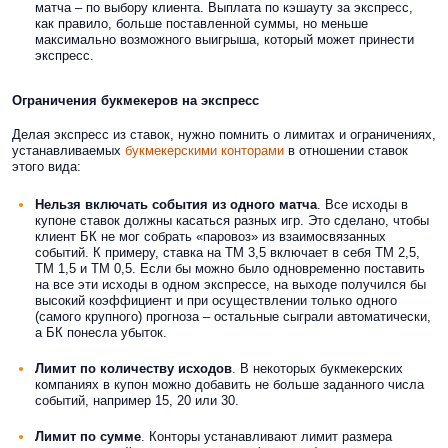
матча – по выбору клиента. Выплата по кэшауту за экспресс,
как правило, больше поставленной суммы, но меньше
максимально возможного выигрыша, который может принести
экспресс.
Ограничения букмекеров на экспресс
Делая экспресс из ставок, нужно помнить о лимитах и ограничениях,
устанавливаемых
букмекерскими конторами
в отношении ставок
этого вида:
Нельзя включать
события из одного матча
. Все исходы в
купоне ставок должны касаться разных игр. Это сделано, чтобы
клиент БК не мог собрать «паровоз» из взаимосвязанных
событий. К примеру, ставка на ТМ 3,5 включает в себя ТМ 2,5,
ТМ 1,5 и ТМ 0,5. Если бы можно было одновременно поставить
на все эти исходы в одном экспрессе, на выходе получился бы
высокий коэффициент и при осуществлении только одного
(самого крупного) прогноза – остальные сыграли автоматически,
а БК понесла убыток.
Лимит по
количеству
исходов
. В некоторых букмекерских
компаниях в купон можно добавить не больше заданного числа
событий, например 15, 20 или 30.
Лимит по сумме
. Конторы устанавливают лимит размера