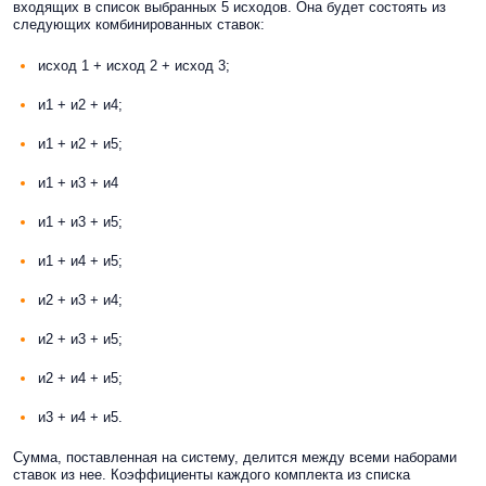
входящих в список выбранных 5 исходов. Она будет состоять из
следующих комбинированных ставок:
исход 1 + исход 2 + исход 3;
и1 + и2 + и4;
и1 + и2 + и5;
и1 + и3 + и4
и1 + и3 + и5;
и1 + и4 + и5;
и2 + и3 + и4;
и2 + и3 + и5;
и2 + и4 + и5;
и3 + и4 + и5.
Сумма, поставленная на систему, делится между всеми наборами
ставок из нее. Коэффициенты каждого комплекта из списка