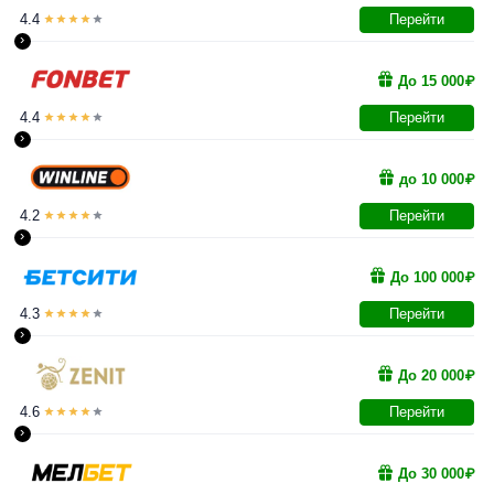
4.4
Перейти
›
До 15 000₽
4.4
Перейти
›
до 10 000₽
4.2
Перейти
›
До 100 000₽
4.3
Перейти
›
До 20 000₽
4.6
Перейти
›
До 30 000₽