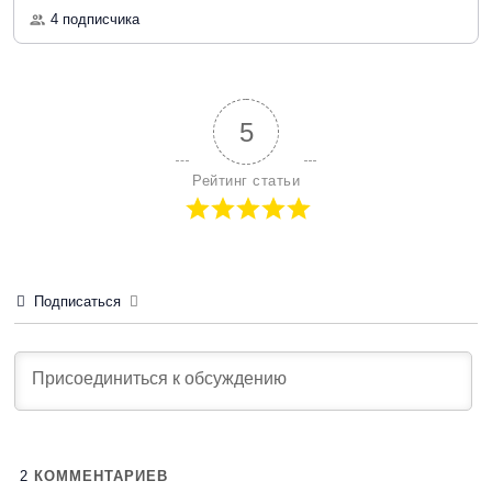
4 подписчика
5
Рейтинг статьи
Подписаться
2
КОММЕНТАРИЕВ