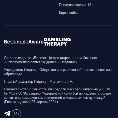
Предупреждение 18+
Карта сайта
Сетевое издание «Беттинг Центр» (адрес в сети Интернет
— https://betting-сenter.ru) (далее — Издание)
Учредитель Издания: Общество с ограниченной ответственностью
«Дримлид»
Главный редактор Издания: Малыхин Л. А.
Свидетельство о регистрации средств массовой информации: Эл
№ ФС77-80791 выдано Федеральной службой по надзору в сфере
связи, информационных технологий и массовых коммуникаций
(Роскомнадзора) 07 апреля 2021 г.
18+