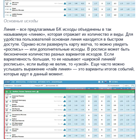
Основные исходы
Линия – все предлагаемые БК исходы объединены в так
называемую «линию», которая отражает их количество и виды. Для
удобства пользователей основная линия находится в быстром
доступе. Однако если развернуть карту матча, то можно увидеть
«роспись» — или дополнительные исходы. В росписи может быть
бесконечное количество разных вариантов исходов. Если
вариативность большая, то ее называют «широкой линией/
росписью», если выбор не велик, то «узкой». Еще часто можно
услышать выражение «лайв линия» — это варианты итогов событий,
которые идут в данный момент.