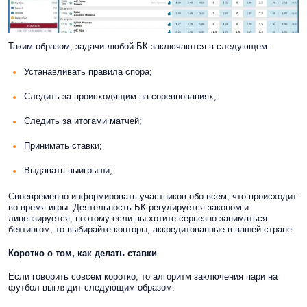
Таким образом, задачи любой БК заключаются в следующем:
Устанавливать правила спора;
Следить за происходящим на соревнованиях;
Следить за итогами матчей;
Принимать ставки;
Выдавать выигрыши;
Своевременно информировать участников обо всем, что происходит
во время игры. Деятельность БК регулируется законом и
лицензируется, поэтому если вы хотите серьезно заниматься
беттингом, то выбирайте конторы, аккредитованные в вашей стране.
Коротко о том, как делать ставки
Если говорить совсем коротко, то алгоритм заключения пари на
футбол выглядит следующим образом: