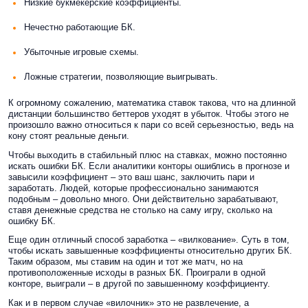
Низкие букмекерские коэффициенты.
Нечестно работающие БК.
Убыточные игровые схемы.
Ложные стратегии, позволяющие выигрывать.
К огромному сожалению, математика ставок такова, что на длинной
дистанции большинство беттеров уходят в убыток. Чтобы этого не
произошло важно относиться к пари со всей серьезностью, ведь на
кону стоят реальные деньги.
Чтобы выходить в стабильный плюс на ставках, можно постоянно
искать ошибки БК. Если аналитики конторы ошиблись в прогнозе и
завысили коэффициент – это ваш шанс, заключить пари и
заработать. Людей, которые профессионально занимаются
подобным – довольно много. Они действительно зарабатывают,
ставя денежные средства не столько на саму игру, сколько на
ошибку БК.
Еще один отличный способ заработка – «вилкование». Суть в том,
чтобы искать завышенные коэффициенты относительно других БК.
Таким образом, мы ставим на один и тот же матч, но на
противоположенные исходы в разных БК. Проиграли в одной
конторе, выиграли – в другой по завышенному коэффициенту.
Как и в первом случае «вилочник» это не развлечение, а