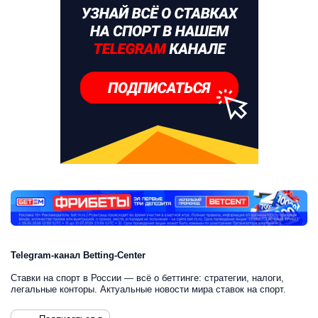
Telegram-канал Betting-Center
Ставки на спорт в России — всё о беттинге: стратегии, налоги,
легальные конторы. Актуальные новости мира ставок на спорт.