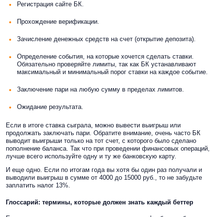
Регистрация сайте БК.
Прохождение верификации.
Зачисление денежных средств на счет (открытие депозита).
Определение события, на которые хочется сделать ставки.
Обязательно проверяйте лимиты, так как БК устанавливают
максимальный и минимальный порог ставки на каждое событие.
Заключение пари на любую сумму в пределах лимитов.
Ожидание результата.
Если в итоге ставка сыграла, можно вывести выигрыш или
продолжать заключать пари. Обратите внимание, очень часто БК
выводит выигрыши только на тот счет, с которого было сделано
пополнение баланса. Так что при проведении финансовых операций,
лучше всего используйте одну и ту же банковскую карту.
И еще одно. Если по итогам года вы хотя бы один раз получали и
выводили выигрыш в сумме от 4000 до 15000 руб., то не забудьте
заплатить налог 13%.
Глоссарий: термины, которые должен знать каждый беттер