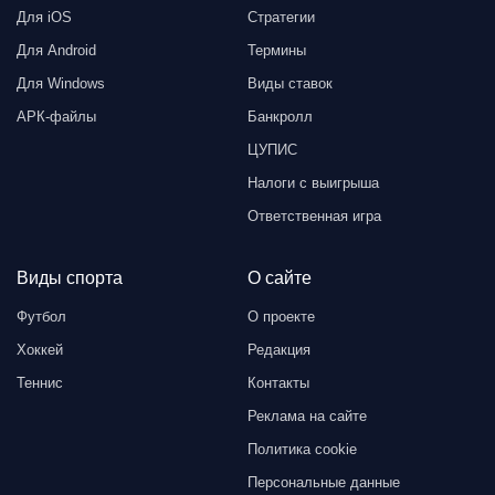
Для iOS
Стратегии
Для Android
Термины
Для Windows
Виды ставок
АРК-файлы
Банкролл
ЦУПИС
Налоги с выигрыша
Ответственная игра
Виды спорта
О сайте
Футбол
О проекте
Хоккей
Редакция
Теннис
Контакты
Реклама на сайте
Политика cookie
Персональные данные