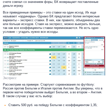
счете совпал со значением форы, БК возвращает поставленные
деньги игроку.
Все приведенные примеры – это ставки на один исход. Их еще
называют «ординары». Однако БК предлагают более интересные
варианты – экспресс ставки. В них, как правило, объединены два
или больше исходов. Ставя на экспресс, можно выиграть больше,
так как все коэффициенты ставки перемножаются. Но есть одно
условие – угадать нужно все исходы.
Экспресс
Рассмотрим на примере. Стартуют соревнования по футболу:
Россия против Бельгии и Италия против Англии. Вы уверены, что в
первом матче победителем выйдет Бельгия, а во втором – Англия.
В таком случае у вас есть выбор:
Ставить 500 руб. на победу Бельгии с коэффициентом 1,35;