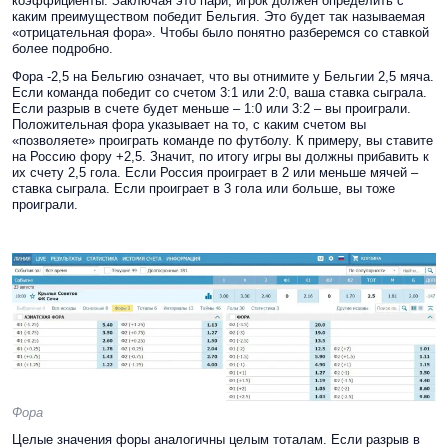
коэффициенты. Заключая это пари, игрок должен определить с
каким преимуществом победит Бельгия. Это будет так называемая
«отрицательная фора». Чтобы было понятно разберемся со ставкой
более подробно.
Фора -2,5 на Бельгию означает, что вы отнимите у Бельгии 2,5 мяча.
Если команда победит со счетом 3:1 или 2:0, ваша ставка сыграла.
Если разрыв в счете будет меньше – 1:0 или 3:2 – вы проиграли.
Положительная фора указывает на то, с каким счетом вы
«позволяете» проиграть команде по футболу. К примеру, вы ставите
на Россию фору +2,5. Значит, по итогу игры вы должны прибавить к
их счету 2,5 гола. Если Россия проиграет в 2 или меньше мячей –
ставка сыграла. Если проиграет в 3 гола или больше, вы тоже
проиграли.
Фора
Целые значения форы аналогичны целым тоталам. Если разрыв в