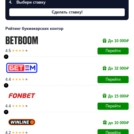
Выбери ставку
Сделать ставку!
Рейтинг букмекерских контор
До 10 000₽
4.5
Перейти
›
До 32 000₽
4.4
Перейти
›
До 15 000₽
4.4
Перейти
›
до 10 000₽
4.2
Перейти