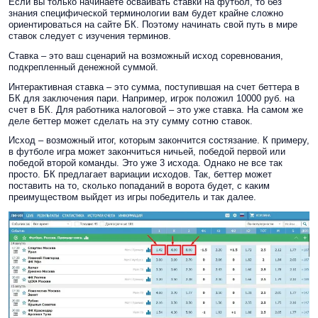
Если вы только начинаете осваивать ставки на футбол, то без
знания специфической терминологии вам будет крайне сложно
ориентироваться на сайте БК. Поэтому начинать свой путь в мире
ставок следует с изучения терминов.
Ставка – это ваш сценарий на возможный исход соревнования,
подкрепленный денежной суммой.
Интерактивная ставка – это сумма, поступившая на счет беттера в
БК для заключения пари. Например, игрок положил 10000 руб. на
счет в БК. Для работника налоговой – это уже ставка. На самом же
деле беттер может сделать на эту сумму сотню ставок.
Исход – возможный итог, которым закончится состязание. К примеру,
в футболе игра может закончиться ничьей, победой первой или
победой второй команды. Это уже 3 исхода. Однако не все так
просто. БК предлагает вариации исходов. Так, беттер может
поставить на то, сколько попаданий в ворота будет, с каким
преимуществом выйдет из игры победитель и так далее.