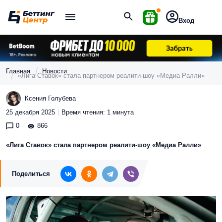
Вход
Главная
Новости
«Лига Ставок» стала партнером реалити-шоу «Медиа Ралли»
Ксения Голубева
25 декабря 2025
Время чтения: 1 минута
0
866
«Лига Ставок» стала партнером реалити-шоу «Медиа Ралли»
Поделиться