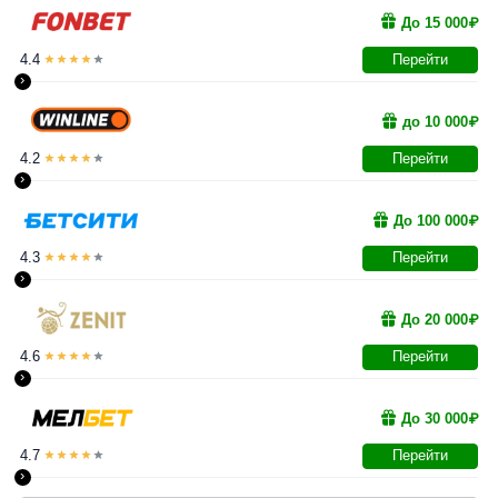
До 15 000₽
4.4
Перейти
›
до 10 000₽
4.2
Перейти
›
До 100 000₽
4.3
Перейти
›
До 20 000₽
4.6
Перейти
›
До 30 000₽
4.7
Перейти
›