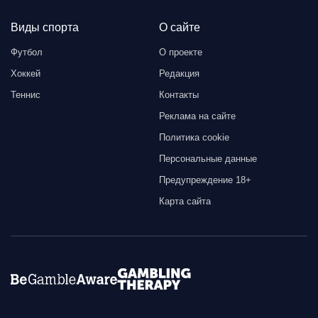
Виды спорта
О сайте
Футбол
О проекте
Хоккей
Редакция
Теннис
Контакты
Реклама на сайте
Политика cookie
Персональные данные
Предупреждение 18+
Карта сайта