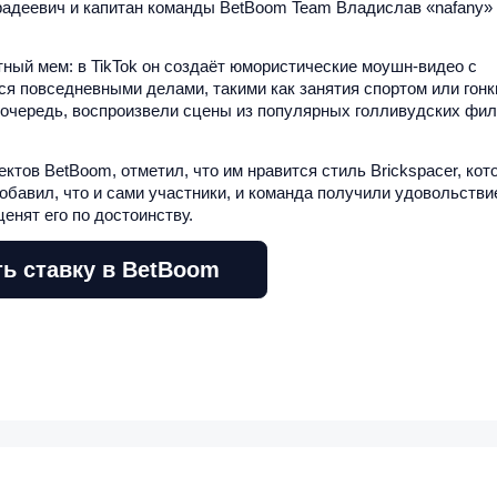
адеевич и капитан команды BetBoom Team Владислав «nafany»
тный мем: в TikTok он создаёт юмористические моушн-видео с
 повседневными делами, такими как занятия спортом или гонк
 очередь, воспроизвели сцены из популярных голливудских фил
тов BetBoom, отметил, что им нравится стиль Brickspacer, кот
добавил, что и сами участники, и команда получили удовольстви
енят его по достоинству.
ь ставку в BetBoom