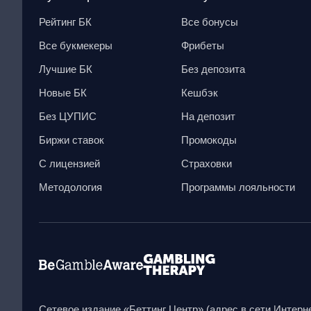
Рейтинг БК
Все бонусы
Все букмекеры
Фрибеты
Лучшие БК
Без депозита
Новые БК
Кешбэк
Без ЦУПИС
На депозит
Биржи ставок
Промокоды
С лицензией
Страховки
Методология
Программы лояльности
Сетевое издание «Беттинг Центр» (адрес в сети Интернет 