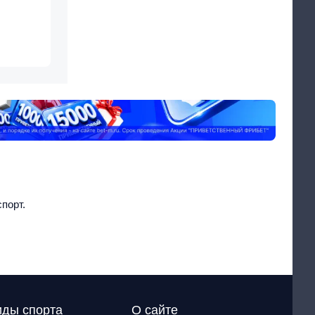
порт.
иды спорта
О сайте