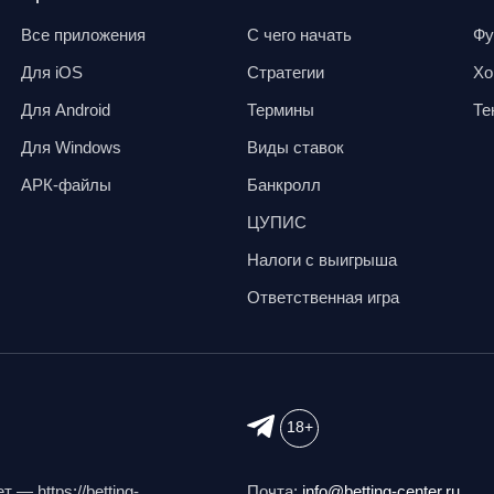
Все приложения
С чего начать
Фу
Для iOS
Стратегии
Хо
Для Android
Термины
Те
Для Windows
Виды ставок
АРК-файлы
Банкролл
ЦУПИС
Налоги с выигрыша
Ответственная игра
18+
Почта:
info@betting-center.ru
— https://betting-