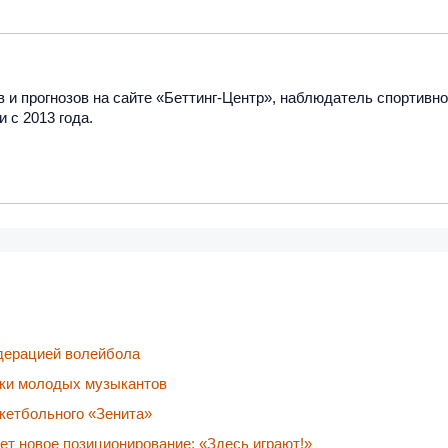
 и прогнозов на сайте «Беттинг-Центр», наблюдатель спортивно
 с 2013 года.
едерацией волейбола
жки молодых музыкантов
скетбольного «Зенита»
т новое позиционирование: «Здесь играют!»