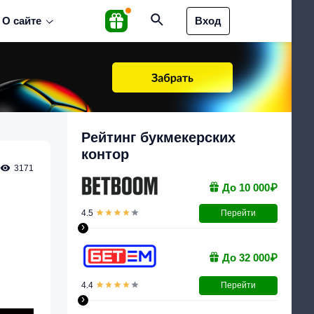
О сайте
Вход
Рейтинг букмекерских
контор
3171
До 10 000₽
4.5
Перейти
›
До 32 000₽
4.4
Перейти
›