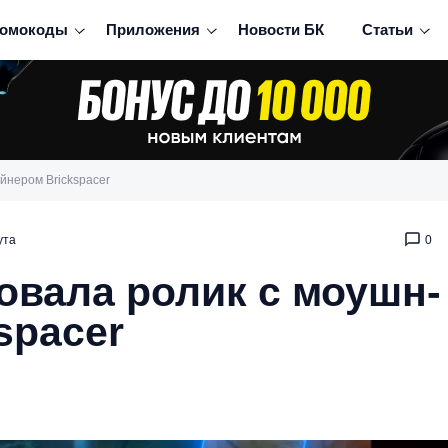
омокоды
Приложения
Новости БК
Статьи
йнером Brickspacer
ута
0
овала ролик с моушн-
spacer