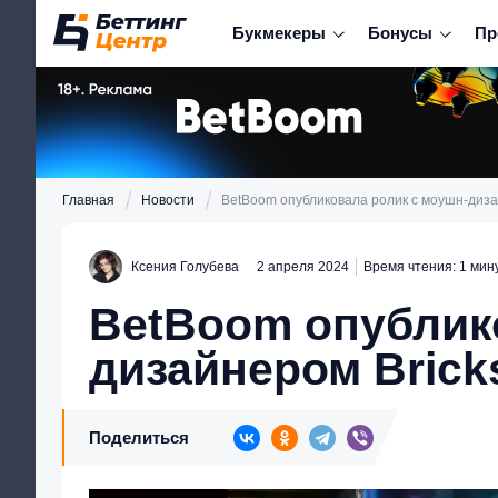
Букмекеры
Бонусы
Пр
Главная
Новости
BetBoom опубликовала ролик с моушн-диза
Ксения Голубева
2 апреля 2024
Время чтения: 1 мин
BetBoom опублик
дизайнером Brick
Поделиться