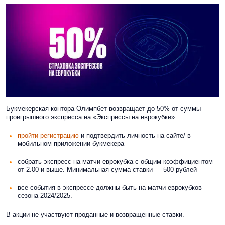
Букмекерская контора Олимпбет возвращает до 50% от суммы
проигрышного экспресса на «Экспрессы на еврокубки»
пройти регистрацию
и подтвердить личность на сайте/ в
мобильном приложении букмекера
собрать экспресс на матчи еврокубка с общим коэффициентом
от 2.00 и выше. Минимальная сумма ставки — 500 рублей
все события в экспрессе должны быть на матчи еврокубков
сезона 2024/2025.
В акции не участвуют проданные и возвращенные ставки.