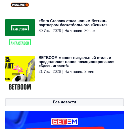
«Лига Ставок» стала новым беттинг-
партнером баскетбольного «Зенита»
30 Июл 2026
На чтение: 30 сек
BETBOOM меняет визуальный стиль и
представляет новое позиционирование:
«Здесь играют!»
21 Июл 2026
На чтение: 2 мин
Все новости