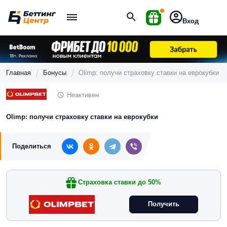
Вход
Главная
Бонусы
Olimp: получи страховку ставки на еврокубки
Неактивен
Olimp: получи страховку ставки на еврокубки
Поделиться
Страховка ставки до 50%
Получить