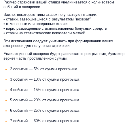
Размер страховки вашей ставки увеличивается с количеством
событий в экспрессе.
Важно: некоторые типы ставок не участвуют в акции:
• ставки, завершившиеся с результатом “возврат”
• отмененные или проданные ставки
• пари, размещенные с использованием бонусных средств
• ставки на статистические показатели матчей
Эти исключения следует учитывать при формировании ваших
экспрессов для получения страховки.
Если акционный экспресс будет рассчитан «проигрышем», букмекер
вернет часть проставленной суммы:
2 события — 5% от суммы проигрыша
3 события — 10% от суммы проигрыша
4 события — 15% от суммы проигрыша
5 событий — 20% от суммы проигрыша
6 событий — 25% от суммы проигрыша
7 событий — 30% от суммы проигрыша