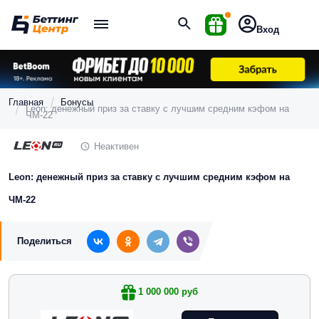
Вход
Главная
Бонусы
Leon: денежный приз за ставку с лучшим средним кэфом на
ЧМ-22
Неактивен
Leon: денежный приз за ставку с лучшим средним кэфом на
ЧМ-22
Поделиться
1 000 000 руб