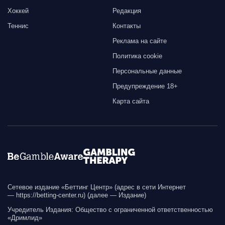
Хоккей
Редакция
Теннис
Контакты
Реклама на сайте
Политика cookie
Персональные данные
Предупреждение 18+
Карта сайта
Сетевое издание «Беттинг Центр» (адрес в сети Интернет
— https://betting-сenter.ru) (далее — Издание)
Учредитель Издания: Общество с ограниченной ответственностью
«Дримлид»