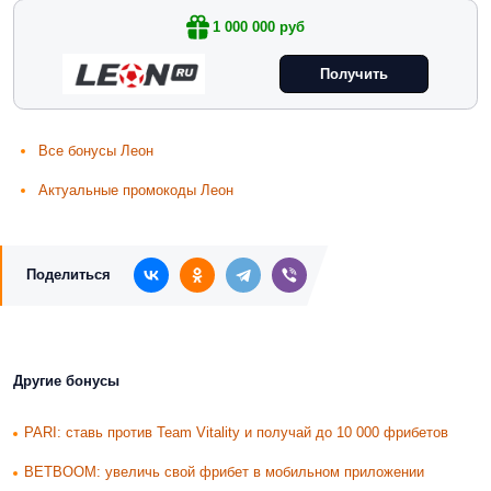
1 000 000 руб
Получить
Все бонусы Леон
Актуальные промокоды Леон
Поделиться
Другие бонусы
PARI: ставь против Team Vitality и получай до 10 000 фрибетов
BETBOOM: увеличь свой фрибет в мобильном приложении