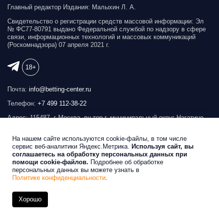
Главный редактор Издания: Малыхин Л. А.
Свидетельство о регистрации средств массовой информации: Эл
№ ФС77-80791 выдано Федеральной службой по надзору в сфере
связи, информационных технологий и массовых коммуникаций
(Роскомнадзора) 07 апреля 2021 г.
18+
Почта:
info@betting-center.ru
Телефон:
+7 499 112-38-22
Адрес: 115487, г Москва, вн.тер.г. муниципальный округ Нагатино-
Садовники, ул Нагатинская, д. 22, к. 1
На нашем сайте используются cookie-файлы, в том числе
Реклама на сайте
сервис веб-аналитики Яндекс.Метрика.
Используя сайт, вы
соглашаетесь на обработку персональных данных при
помощи cookie-файлов.
Подробнее об обработке
Беттинг Центр © 2026
персональных данных вы можете узнать в
Политике конфиденциальности
.
Продвижение сайта
SEOBRO
Хорошо
Наверх
Прогнозы
Букмекеры
Бонусы