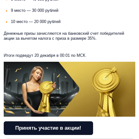
9 место — 30 000 рублей
10 место — 20 000 рублей
Денежные призы зачисляются на банковский счет победителей
акции за вычетом налога с приза в размере 35%.
Итоги подведут 20 декабря в 00:01 по МСК.
Принять участие в акции!