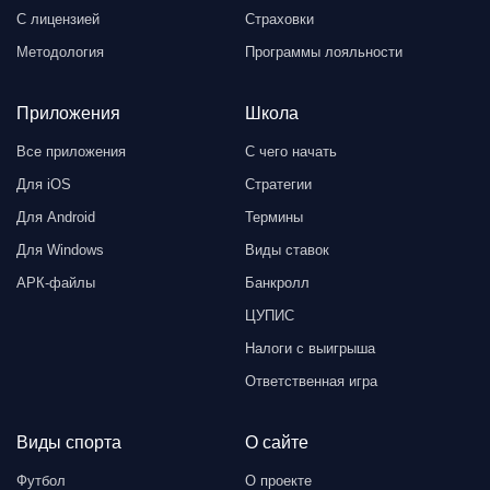
С лицензией
Страховки
Методология
Программы лояльности
Приложения
Школа
Все приложения
С чего начать
Для iOS
Стратегии
Для Android
Термины
Для Windows
Виды ставок
АРК-файлы
Банкролл
ЦУПИС
Налоги с выигрыша
Ответственная игра
Виды спорта
О сайте
Футбол
О проекте