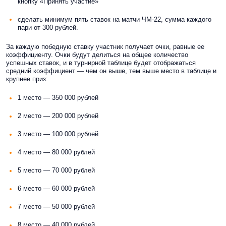
кнопку «Принять участие»
сделать минимум пять ставок на матчи ЧМ-22, сумма каждого
пари от 300 рублей.
За каждую победную ставку участник получает очки, равные ее
коэффициенту. Очки будут делиться на общее количество
успешных ставок, и в турнирной таблице будет отображаться
средний коэффициент — чем он выше, тем выше место в таблице и
крупнее приз:
1 место — 350 000 рублей
2 место — 200 000 рублей
3 место — 100 000 рублей
4 место — 80 000 рублей
5 место — 70 000 рублей
6 место — 60 000 рублей
7 место — 50 000 рублей
8 место — 40 000 рублей