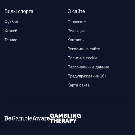
Виды спорта
О сайте
Футбол
О проекте
Хоккей
Редакция
Теннис
Контакты
Реклама на сайте
Политика cookie
Персональные данные
Предупреждение 18+
Карта сайта