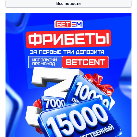
Все новости