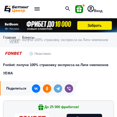
Вход
Главная
Бонусы
Fonbet: получи 100% страховку экспресса на Лиги чемпионов
УЕФА
Неактивен
Fonbet: получи 100% страховку экспресса на Лиги чемпионов
УЕФА
Поделиться
До 25 000 фрибетов!