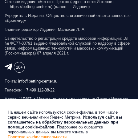
Сетевое издание «Беттинг Центр» (адрес в сети Интернет
— https://betting-сenter.ru) (далее — Издание)
Учредитель Издания: Общество с ограниченной ответственностью
«Дримлид»
Главный редактор Издания: Малыхин Л. А.
Свидетельство о регистрации средств массовой информации: Эл
№ ФС77-80791 выдано Федеральной службой по надзору в сфере
связи, информационных технологий и массовых коммуникаций
(Роскомнадзора) 07 апреля 2021 г.
18+
Почта:
info@betting-center.ru
Телефон:
+7 499 112-38-22
Адрес: 115487, г Москва, вн.тер.г. муниципальный округ Нагатино-
Садовники, ул Нагатинская, д. 22, к. 1
На нашем сайте используются cookie-файлы, в том числе
Реклама на сайте
сервис веб-аналитики Яндекс.Метрика.
Используя сайт, вы
соглашаетесь на обработку персональных данных при
помощи cookie-файлов.
Подробнее об обработке
Беттинг Центр © 2026
персональных данных вы можете узнать в
Политике конфиденциальности
.