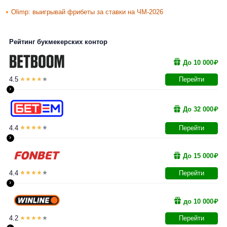
Olimp: выигрывай фрибеты за ставки на ЧМ-2026
Рейтинг букмекерских контор
До 10 000₽
4.5
Перейти
›
До 32 000₽
4.4
Перейти
›
До 15 000₽
4.4
Перейти
›
до 10 000₽
4.2
Перейти