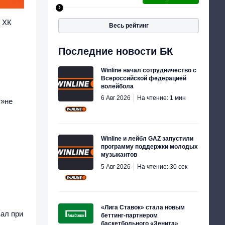
›
и ХК
Весь рейтинг
0.0
2.4
До
До
5000₽
3000₽
До
500₽
До
До
15
25
3000₽
18
2000₽
4.5
4.4
4.5
Последние новости БК
000
000₽
000₽
4.3
4.5
₽
4.7
4.3
4.3
Winline начал сотрудничество с
Всероссийской федерацией
Перейти
Перейти
волейбола
›
›
Перейти
Перейти
Перейти
6 Авг 2026
На чтение: 1 мин
т»не
Перейти
Перейти
›
›
›
Перейти
Перейти
›
›
Перейти
›
›
›
Winline и лейбл GAZ запустили
программу поддержки молодых
музыкантов
5 Авг 2026
На чтение: 30 сек
«Лига Ставок» стала новым
ал при
беттинг-партнером
баскетбольного «Зенита»