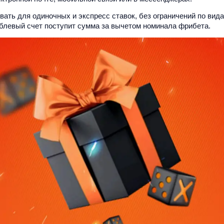
ать для одиночных и экспресс ставок, без ограничений по вид
блевый счет поступит сумма за вычетом номинала фрибета.