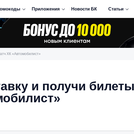
омокоды
Приложения
Новости БК
Статьи
 матч ХК «Автомобилист»
тавку и получи билет
мобилист»