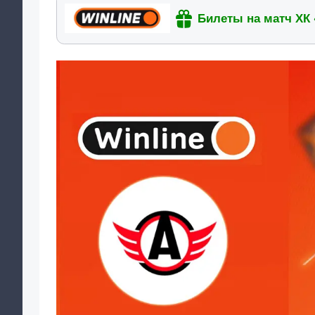
Билеты на матч ХК