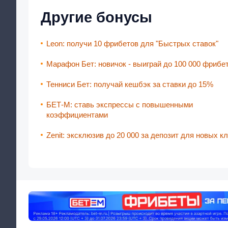
Другие бонусы
Leon: получи 10 фрибетов для "Быстрых ставок"
Марафон Бет: новичок - выиграй до 100 000 фрибе
Тенниси Бет: получай кешбэк за ставки до 15%
БЕТ-М: ставь экспрессы с повышенными
коэффициентами
Zenit: эксклюзив до 20 000 за депозит для новых к