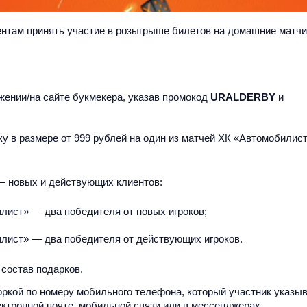
иентам принять участие в розыгрыше билетов на домашние матч
жении/на сайте букмекера, указав промокод
URALDERBY
и
у в размере от 999 рублей на один из матчей ХК «Автомобилис
 — новых и действующих клиентов:
лист» — два победителя от новых игроков;
лист» — два победителя от действующих игроков.
 состав подарков.
ркой по номеру мобильного телефона, который участник указыв
ектронной почте, мобильной связи или в мессенджерах.