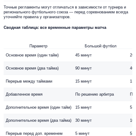
Точные регламенты могут отличаться в зависимости от турнира и
регионального футбольного союза — перед соревнованием всегда
уточняйте правила у организаторов.
Сводная таблица: все временные параметры матча
Параметр
Большой футбол
Основное время (один тайм)
45 минут
20 
Основное время (два тайма)
90 минут
40 
Перерыв между таймами
15 минут
15 
Добавленное время
По решению арбитра
По
Дополнительное время (один тайм)
15 минут
5 м
Дополнительное время (два тайма)
30 минут
10 
Перерыв перед доп. временем
5 минут
5 м