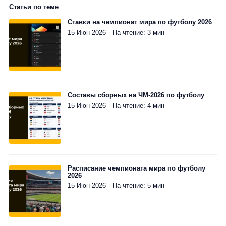
000 ₽
000₽
3000₽
000₽
2000₽
4.5
4.4
4.5
Статьи по теме
4.3
4.7
4.3
4.3
4.5
Ставки на чемпионат мира по футболу 2026
15 Июн 2026
На чтение: 3 мин
Перейти
Перейти
›
›
Перейти
Перейти
Перейти
Перейти
Перейти
Перейти
Перейти
Перейти
›
›
›
›
›
›
›
›
Составы сборных на ЧМ-2026 по футболу
15 Июн 2026
На чтение: 4 мин
Расписание чемпионата мира по футболу
2026
15 Июн 2026
На чтение: 5 мин