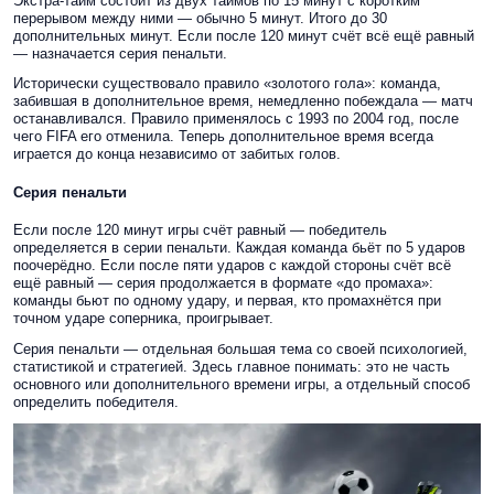
Экстра-тайм состоит из двух таймов по 15 минут с коротким
перерывом между ними — обычно 5 минут. Итого до 30
дополнительных минут. Если после 120 минут счёт всё ещё равный
— назначается серия пенальти.
Исторически существовало правило «золотого гола»: команда,
забившая в дополнительное время, немедленно побеждала — матч
останавливался. Правило применялось с 1993 по 2004 год, после
чего FIFA его отменила. Теперь дополнительное время всегда
играется до конца независимо от забитых голов.
Серия пенальти
Если после 120 минут игры счёт равный — победитель
определяется в серии пенальти. Каждая команда бьёт по 5 ударов
поочерёдно. Если после пяти ударов с каждой стороны счёт всё
ещё равный — серия продолжается в формате «до промаха»:
команды бьют по одному удару, и первая, кто промахнётся при
точном ударе соперника, проигрывает.
Серия пенальти — отдельная большая тема со своей психологией,
статистикой и стратегией. Здесь главное понимать: это не часть
основного или дополнительного времени игры, а отдельный способ
определить победителя.