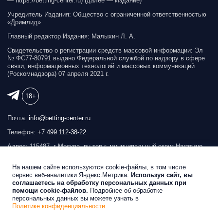
— https://betting-сenter.ru) (далее — Издание)
Учредитель Издания: Общество с ограниченной ответственностью
«Дримлид»
Главный редактор Издания: Малыхин Л. А.
Свидетельство о регистрации средств массовой информации: Эл
№ ФС77-80791 выдано Федеральной службой по надзору в сфере
связи, информационных технологий и массовых коммуникаций
(Роскомнадзора) 07 апреля 2021 г.
18+
Почта:
info@betting-center.ru
Телефон:
+7 499 112-38-22
Адрес: 115487, г Москва, вн.тер.г. муниципальный округ Нагатино-
Садовники, ул Нагатинская, д. 22, к. 1
На нашем сайте используются cookie-файлы, в том числе
Реклама на сайте
сервис веб-аналитики Яндекс.Метрика.
Используя сайт, вы
соглашаетесь на обработку персональных данных при
помощи cookie-файлов.
Подробнее об обработке
Беттинг Центр © 2026
персональных данных вы можете узнать в
Политике конфиденциальности
.
Продвижение сайта
SEOBRO