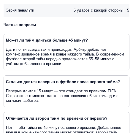
Серия пенальти
5 ударов с каждой стороны
5 у
Частые вопросы
Может ли тайм длиться больше 45 минут?
Да, и почти всегда так и происходит. Арбитр добавляет
компенсированное время в конце каждого тайма. В современном
футболе второй тайм нередко продолжается 55–58 минут с
учётом добавленного времени.
Сколько длится перерыв в футболе после первого тайма?
Перерыв длится 15 минут — это стандарт по правилам FIFA.
Сократить его можно только по соглашению обеих команд и с
согласия арбитра.
Отличается ли второй тайм по времени от первого?
Нет — оба тайма по 45 минут основного времени. Добавленное
время в конце каждого тайма может отличаться: второй тайм