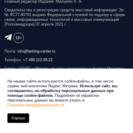
Главный редактор Издания: Малыхин Л. А.
Свидетельство о регистрации средств массовой информации: Эл
№ ФС77-80791 выдано Федеральной службой по надзору в сфере
связи, информационных технологий и массовых коммуникаций
(Роскомнадзора) 07 апреля 2021 г.
18+
Почта:
info@betting-center.ru
Телефон:
+7 499 112-38-22
Адрес: 115487, г Москва, вн.тер.г. муниципальный округ Нагатино-
Садовники, ул Нагатинская, д. 22, к. 1
На нашем сайте используются cookie-файлы, в том числе
Реклама на сайте
сервис веб-аналитики Яндекс.Метрика.
Используя сайт, вы
соглашаетесь на обработку персональных данных при
помощи cookie-файлов.
Подробнее об обработке
Беттинг Центр © 2026
персональных данных вы можете узнать в
Политике конфиденциальности
.
Продвижение сайта
SEOBRO
Хорошо
Наверх
Прогнозы
Букмекеры
Бонусы