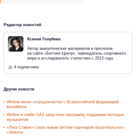
Редактор новостей
Ксения Голубева
Автор аналитических материалов и прогнозов
на сайте «Беттинг-Центр», наблюдатель спортивного
мира и исследователь статистики с 2013 года.
4 подписчика
Другие новости
Winline начал сотрудничество с Всероссийской федерацией
волейбола
Winline и лейбл GAZ запустили программу поддержки молодых
музыкантов
«Лига Ставок» стала новым беттинг-партнером баскетбольного
«Зенита»