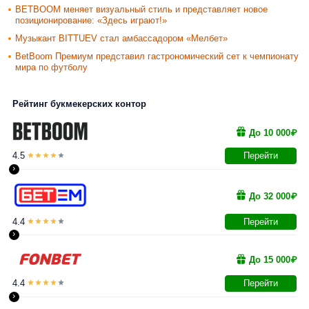
BETBOOM меняет визуальный стиль и представляет новое
позиционирование: «Здесь играют!»
Музыкант BITTUEV стал амбассадором «Мелбет»
BetBoom Премиум представил гастрономический сет к чемпионату
мира по футболу
Рейтинг букмекерских контор
До 10 000₽
4.5
Перейти
›
До 32 000₽
4.4
Перейти
›
До 15 000₽
4.4
Перейти
›