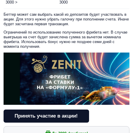
3000 >
3000
Беттер может сам выбрать какой из депозитов будет участвовать в
акции. Для этого нужно убрать галочку при пополнении счета. Иначе
будет засчитана первая транзакция.
Ограничений по использованию полученного фрибета нет. В случае
выигрыша на счет будет зачислена сумма за вычетом номинала
фрибета. Использовать бонус нужно не позднее семи дней с
момента получения.
Принять участие в акции!