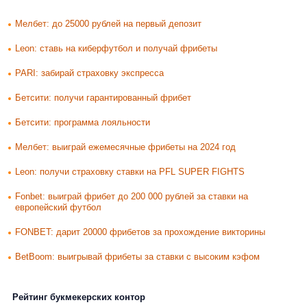
Мелбет: до 25000 рублей на первый депозит
Leon: ставь на киберфутбол и получай фрибеты
PARI: забирай страховку экспресса
Бетсити: получи гарантированный фрибет
Бетсити: программа лояльности
Мелбет: выиграй ежемесячные фрибеты на 2024 год
Leon: получи страховку ставки на PFL SUPER FIGHTS
Fonbet: выиграй фрибет до 200 000 рублей за ставки на
европейский футбол
FONBET: дарит 20000 фрибетов за прохождение викторины
BetBoom: выигрывай фрибеты за ставки с высоким кэфом
Рейтинг букмекерских контор