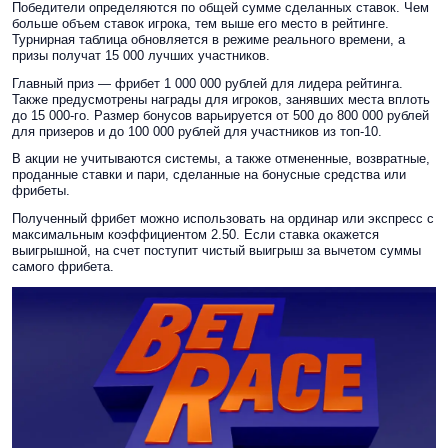
Победители определяются по общей сумме сделанных ставок. Чем
больше объем ставок игрока, тем выше его место в рейтинге.
Турнирная таблица обновляется в режиме реального времени, а
призы получат 15 000 лучших участников.
Главный приз — фрибет 1 000 000 рублей для лидера рейтинга.
Также предусмотрены награды для игроков, занявших места вплоть
до 15 000-го. Размер бонусов варьируется от 500 до 800 000 рублей
для призеров и до 100 000 рублей для участников из топ-10.
В акции не учитываются системы, а также отмененные, возвратные,
проданные ставки и пари, сделанные на бонусные средства или
фрибеты.
Полученный фрибет можно использовать на ординар или экспресс с
максимальным коэффициентом 2.50. Если ставка окажется
выигрышной, на счет поступит чистый выигрыш за вычетом суммы
самого фрибета.