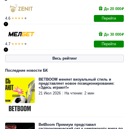
До 20 000₽
4.6
Перейти
›
До 30 000₽
4.7
Перейти
›
Весь рейтинг
0.0
2.4
До 15
До 25
5000₽
3000₽
До
500₽
До 18
До
000 ₽
000₽
3000₽
000₽
2000₽
4.5
4.4
4.5
Последние новости БК
4.3
4.7
4.3
4.3
4.5
BETBOOM меняет визуальный стиль и
представляет новое позиционирование:
Перейти
Перейти
«Здесь играют!»
›
›
21 Июл 2026
На чтение: 2 мин
Перейти
Перейти
Перейти
Перейти
Перейти
Перейти
Перейти
Перейти
›
›
›
›
›
›
›
›
BetBoom Премиум представил
гастрономический сет к чемпионату мира по