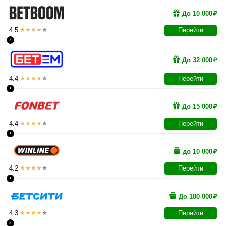
До 10 000₽
4.5
Перейти
›
До 32 000₽
4.4
Перейти
›
До 15 000₽
4.4
Перейти
›
до 10 000₽
4.2
Перейти
›
До 100 000₽
4.3
Перейти
›