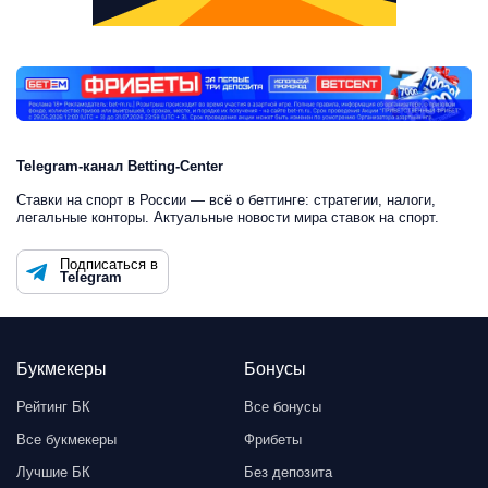
Telegram-канал Betting-Center
Ставки на спорт в России — всё о беттинге: стратегии, налоги,
легальные конторы. Актуальные новости мира ставок на спорт.
Подписаться в
Telegram
Букмекеры
Бонусы
Рейтинг БК
Все бонусы
Все букмекеры
Фрибеты
Лучшие БК
Без депозита