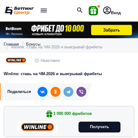
Вход
Главная
Бонусы
Winline: ставь на ЧМ-2026 и выигрывай фрибеты
Неактивен
Winline: ставь на ЧМ-2026 и выигрывай фрибеты
Поделиться
1 000 000 фрибетов
Получить