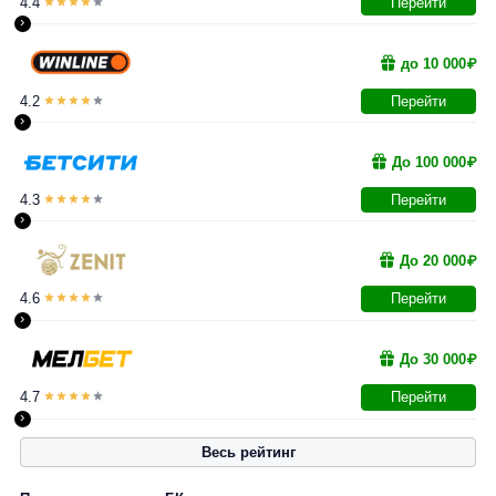
4.4
Перейти
›
до 10 000₽
4.2
Перейти
›
До 100 000₽
4.3
Перейти
›
До 20 000₽
4.6
Перейти
›
До 30 000₽
4.7
Перейти
›
Весь рейтинг
0.0
2.4
До 15
До 25
5000₽
3000₽
До
500₽
До 18
До
000 ₽
000₽
3000₽
000₽
2000₽