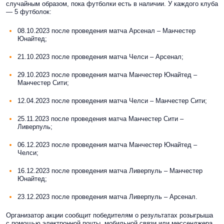
случайным образом, пока футболки есть в наличии. У каждого клуба
— 5 футболок:
08.10.2023 после проведения матча Арсенал – Манчестер
Юнайтед;
21.10.2023 после проведения матча Челси – Арсенал;
29.10.2023 после проведения матча Манчестер Юнайтед –
Манчестер Сити;
12.04.2023 после проведения матча Челси – Манчестер Сити;
25.11.2023 после проведения матча Манчестер Сити –
Ливерпуль;
06.12.2023 после проведения матча Манчестер Юнайтед –
Челси;
16.12.2023 после проведения матча Ливерпуль – Манчестер
Юнайтед;
23.12.2023 после проведения матча Ливерпуль – Арсенал.
Организатор акции сообщит победителям о результатах розыгрыша
с помощью электронной почты, мобильной связи или мессенджера.