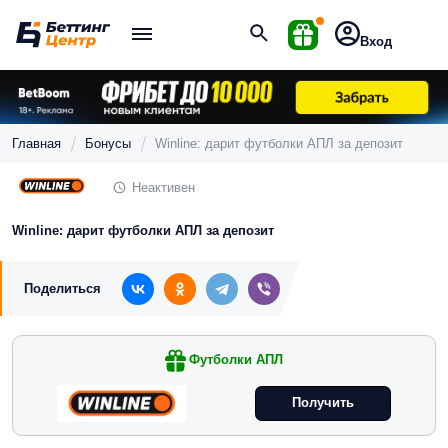
Вход
Главная
Бонусы
Winline: дарит футболки АПЛ за депозит
Неактивен
Winline: дарит футболки АПЛ за депозит
Поделиться
Футболки АПЛ
Получить