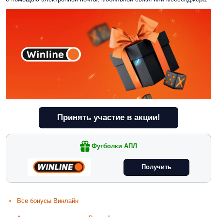
Принять участие в акции!
Футболки АПЛ
Получить
Все бонусы Винлайн