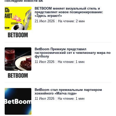
4.5
4.4
4.5
Последние новости БК
4.3
4.7
4.3
4.3
4.5
BETBOOM меняет визуальный стиль и
представляет новое позиционирование:
Перейти
Перейти
«Здесь играют!»
›
›
21 Июл 2026
На чтение: 2 мин
Перейти
Перейти
Перейти
Перейти
Перейти
Перейти
Перейти
Перейти
›
›
›
›
›
›
›
›
BetBoom Премиум представил
гастрономический сет к чемпионату мира по
футболу
11 Июл 2026
На чтение: 1 мин
BetBoom стал премиальным партнером
хоккейного «Матча года»
11 Июл 2026
На чтение: 1 мин