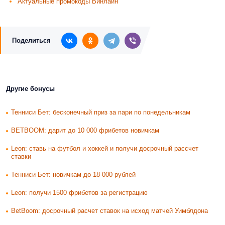
Актуальные промокоды Винлайн
Поделиться
Другие бонусы
Тенниси Бет: бесконечный приз за пари по понедельникам
BETBOOM: дарит до 10 000 фрибетов новичкам
Leon: ставь на футбол и хоккей и получи досрочный рассчет
ставки
Тенниси Бет: новичкам до 18 000 рублей
Leon: получи 1500 фрибетов за регистрацию
BetBoom: досрочный расчет ставок на исход матчей Уимблдона