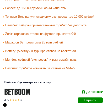
Fonbet: до 15 000 рублей новым клиентам
Тенниси Бет: получи страховку экспресса - до 10 000 рублей
Балтбет: забирай приветственный фрибет без депозита
Zenit: страховка ставок на футбол при счете 0:0
Марафон бет: розыгрыш 25 млн рублей
Bettery: участвуй в турнире ставок на баскетбол
Мелбет: собирай "экспрессы" и выигрывай призы
Бетсити: фрибеты новичкам за ставки на ЧМ-22
Рейтинг букмекерских контор
До 10 000₽
4.5
Перейти
›