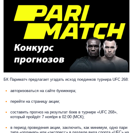
БК Париматч предлагает угадать исход поединков турнира UFC 268:
авторизоваться на сайте букмекера;
перейти на страницу акции;
составить прогноз на результат боев в турнире «UFC 268»,
который пройдёт 7 ноября в 02:00 (МСК);
в период проведения акции, заключить, как минимум, одно пари
типа «ординар» или «экспресс» в разделе вида спорта «UFC» на