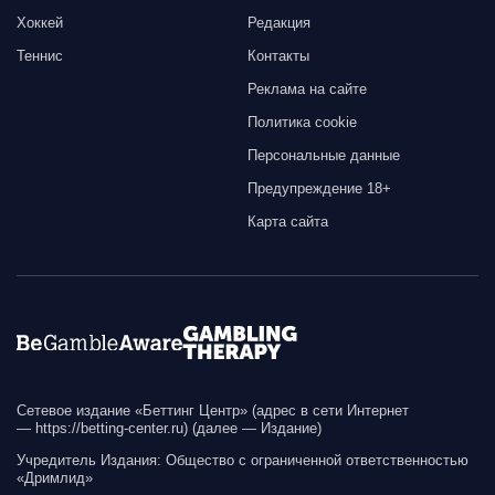
Хоккей
Редакция
Теннис
Контакты
Реклама на сайте
Политика cookie
Персональные данные
Предупреждение 18+
Карта сайта
Сетевое издание «Беттинг Центр» (адрес в сети Интернет
— https://betting-сenter.ru) (далее — Издание)
Учредитель Издания: Общество с ограниченной ответственностью
«Дримлид»