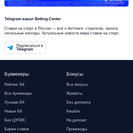
Telegram-канал Betting-Center
Ставки на спорт в России — всё о беттинге: стратегии, налоги,
легальные конторы. Актуальные новости мира ставок на спорт.
Подписаться в
Telegram
Букмекеры
Бонусы
Рейтинг БК
Все бонусы
Все букмекеры
Фрибеты
Лучшие БК
Без депозита
Новые БК
Кешбэк
Без ЦУПИС
На депозит
Биржи ставок
Промокоды