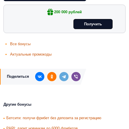
200 000 рублей
Получить
Все бонусы
Актуальные промокоды
Поделиться
Другие бонусы
Бетсити: получи фрибет без депозита за регистрацию
PARI: дарит новичкам до 6000 фрибетов