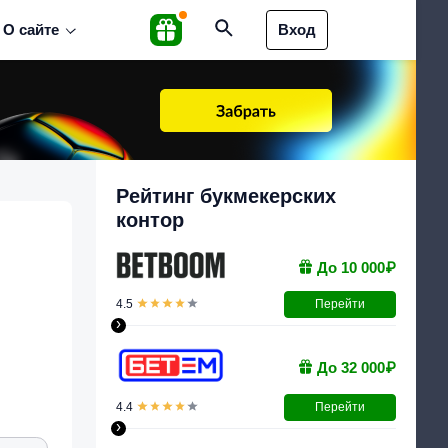
О сайте
Вход
Рейтинг букмекерских
контор
До 10 000₽
4.5
Перейти
›
До 32 000₽
4.4
Перейти
›