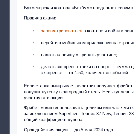
Букмекерская контора «Бетбум» предлагает своим 
Правила акции:
зарегистрироваться
в конторе и войти в лич
перейти в мобильном приложении на страниц
нажать клавишу «Принять участие»;
делать экспресс-ставки на спорт — сумма о
экспрессе — от 1.50, количество событий — 
Если ставка выигрывает, участник получает фрибет
получит путевку в загородный отель. Невыкупленные
участвуют в акции.
Фрибет можно использовать целиком или частями (к
за исключением SuperLive, Теннис 37 New, Теннис 3
общий коэффициент купона.
Срок действия акции — до 5 мая 2024 года.