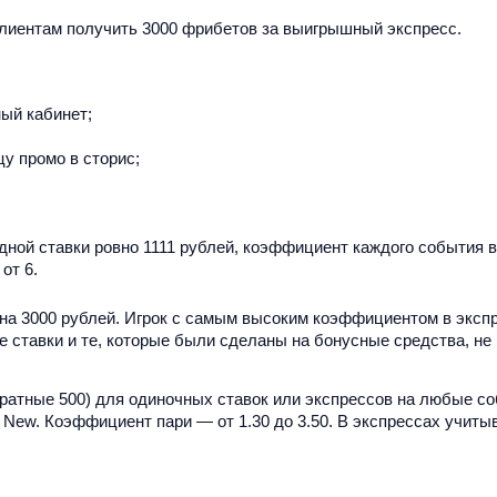
клиентам получить 3000 фрибетов за выигрышный экспресс.
ный кабинет;
у промо в сторис;
дной ставки ровно 1111 рублей, коэффициент каждого события в
от 6.
 на 3000 рублей. Игрок с самым высоким коэффициентом в эксп
 ставки и те, которые были сделаны на бонусные средства, не
ратные 500) для одиночных ставок или экспрессов на любые с
8 New. Коэффициент пари — от 1.30 до 3.50. В экспрессах учиты