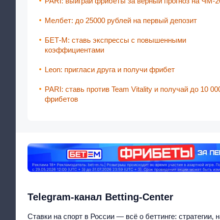
PARI: выиграй фрибеты за верный прогноз на ЧМ-2
Мелбет: до 25000 рублей на первый депозит
БЕТ-М: ставь экспрессы с повышенными
коэффициентами
Leon: пригласи друга и получи фрибет
PARI: ставь против Team Vitality и получай до 10 00
фрибетов
Telegram-канал Betting-Center
Ставки на спорт в России — всё о беттинге: стратегии, 