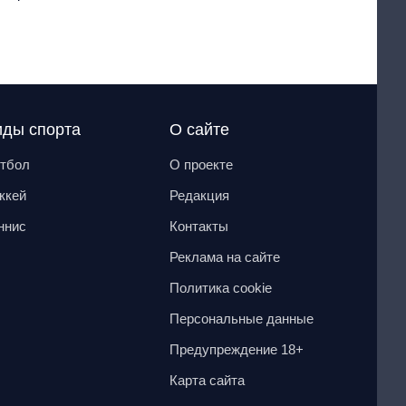
иды спорта
О сайте
тбол
О проекте
ккей
Редакция
ннис
Контакты
Реклама на сайте
Политика cookie
Персональные данные
Предупреждение 18+
Карта сайта