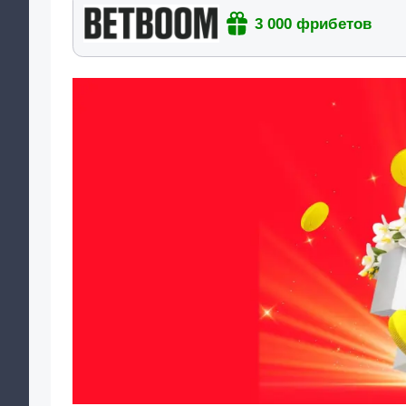
3 000 фрибетов