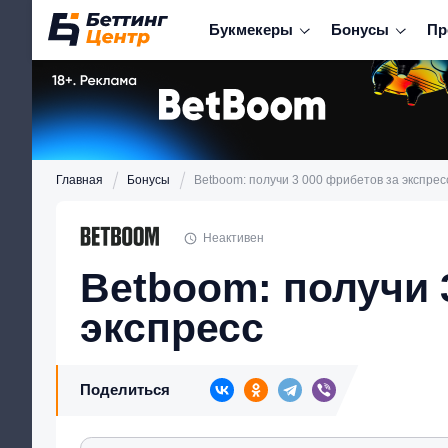
Букмекеры
Бонусы
Пр
Главная
Бонусы
Betboom: получи 3 000 фрибетов за экспрес
Неактивен
Betboom: получи 
экспресс
Поделиться