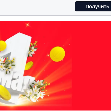
Получить