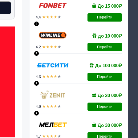
До 15 000₽
4.4
Перейти
›
до 10 000₽
4.2
Перейти
›
До 100 000₽
4.3
Перейти
›
До 20 000₽
4.6
Перейти
›
До 30 000₽
4.7
Перейти