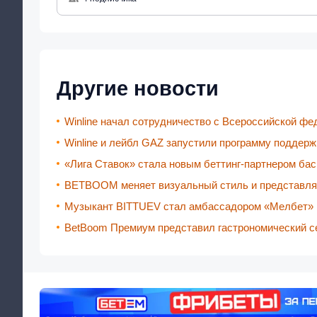
Другие новости
Winline начал сотрудничество с Всероссийской ф
Winline и лейбл GAZ запустили программу поддер
«Лига Ставок» стала новым беттинг-партнером ба
BETBOOM меняет визуальный стиль и представляе
Музыкант BITTUEV стал амбассадором «Мелбет»
BetBoom Премиум представил гастрономический се