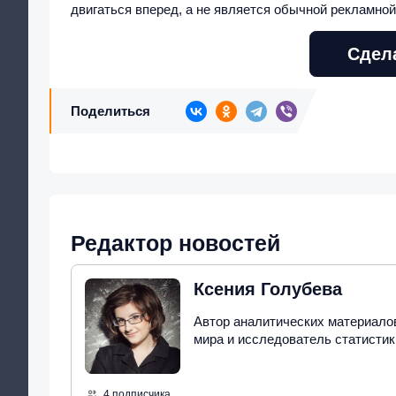
двигаться вперед, а не является обычной рекламной
Сдела
Поделиться
Редактор новостей
Ксения Голубева
Автор аналитических материалов
мира и исследователь статистики
4 подписчика