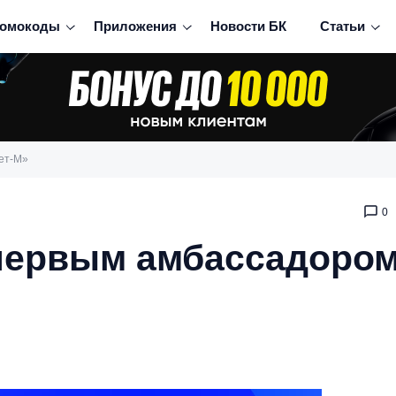
омокоды
Приложения
Новости БК
Статьи
Бет-М»
0
 первым амбассадоро