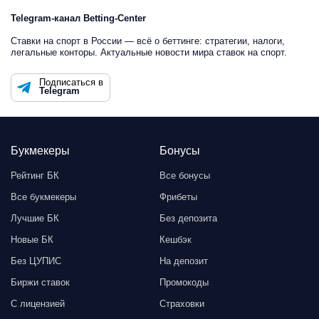
Telegram-канал Betting-Center
Ставки на спорт в России — всё о беттинге: стратегии, налоги,
легальные конторы. Актуальные новости мира ставок на спорт.
Подписаться в
Telegram
Букмекеры
Бонусы
Рейтинг БК
Все бонусы
Все букмекеры
Фрибеты
Лучшие БК
Без депозита
Новые БК
Кешбэк
Без ЦУПИС
На депозит
Биржи ставок
Промокоды
С лицензией
Страховки