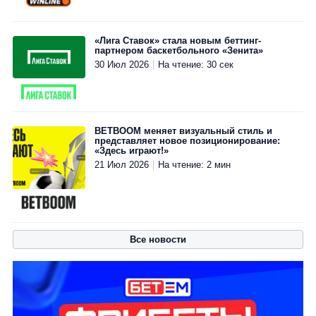
«Лига Ставок» стала новым беттинг-
партнером баскетбольного «Зенита»
30 Июл 2026
На чтение: 30 сек
BETBOOM меняет визуальный стиль и
представляет новое позиционирование:
«Здесь играют!»
21 Июл 2026
На чтение: 2 мин
Все новости