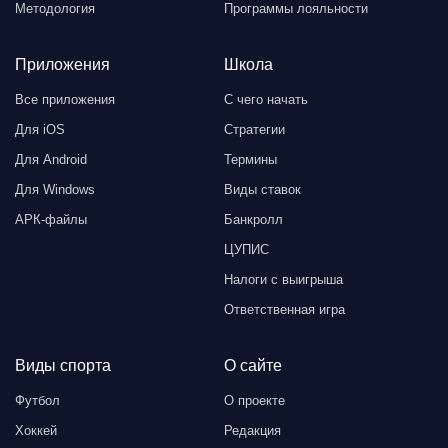
Методология
Программы лояльности
Приложения
Школа
Все приложения
С чего начать
Для iOS
Стратегии
Для Android
Термины
Для Windows
Виды ставок
АРК-файлы
Банкролл
ЦУПИС
Налоги с выигрыша
Ответственная игра
Виды спорта
О сайте
Футбол
О проекте
Хоккей
Редакция