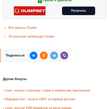
Призы и фрибеты
Получить
Все бонусы Олимп
Актуальные промокоды Олимп
Поделиться
Другие бонусы
Leon: получи страховку ставки в мобильном приложении
Марафон Бет: получи 100% за первый депозит
Leon: получи 1500 фрибетов за регистрацию