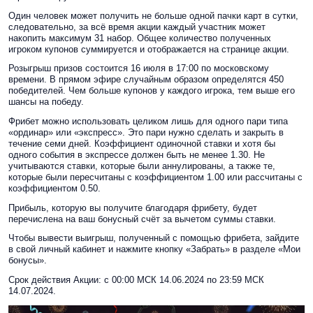
Один человек может получить не больше одной пачки карт в сутки,
следовательно, за всё время акции каждый участник может
накопить максимум 31 набор. Общее количество полученных
игроком купонов суммируется и отображается на странице акции.
Розыгрыш призов состоится 16 июля в 17:00 по московскому
времени. В прямом эфире случайным образом определятся 450
победителей. Чем больше купонов у каждого игрока, тем выше его
шансы на победу.
Фрибет можно использовать целиком лишь для одного пари типа
«ординар» или «экспресс». Это пари нужно сделать и закрыть в
течение семи дней. Коэффициент одиночной ставки и хотя бы
одного события в экспрессе должен быть не менее 1.30. Не
учитываются ставки, которые были аннулированы, а также те,
которые были пересчитаны с коэффициентом 1.00 или рассчитаны с
коэффициентом 0.50.
Прибыль, которую вы получите благодаря фрибету, будет
перечислена на ваш бонусный счёт за вычетом суммы ставки.
Чтобы вывести выигрыш, полученный с помощью фрибета, зайдите
в свой личный кабинет и нажмите кнопку «Забрать» в разделе «Мои
бонусы».
Срок действия Акции: с 00:00 МСК 14.06.2024 по 23:59 МСК
14.07.2024.