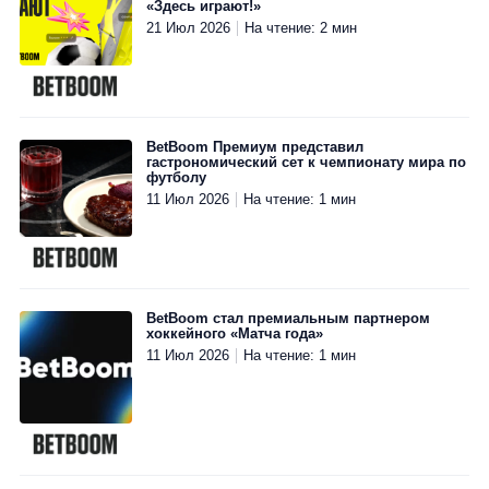
Перейти
Перейти
«Здесь играют!»
›
›
21 Июл 2026
На чтение: 2 мин
Перейти
Перейти
Перейти
Перейти
Перейти
Перейти
Перейти
Перейти
›
›
›
›
›
›
›
›
BetBoom Премиум представил
гастрономический сет к чемпионату мира по
футболу
11 Июл 2026
На чтение: 1 мин
BetBoom стал премиальным партнером
хоккейного «Матча года»
11 Июл 2026
На чтение: 1 мин