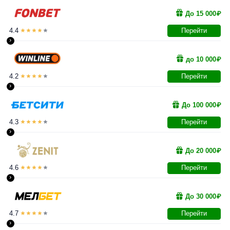
До 15 000₽
4.4
Перейти
›
до 10 000₽
4.2
Перейти
›
До 100 000₽
4.3
Перейти
›
До 20 000₽
4.6
Перейти
›
До 30 000₽
4.7
Перейти
›