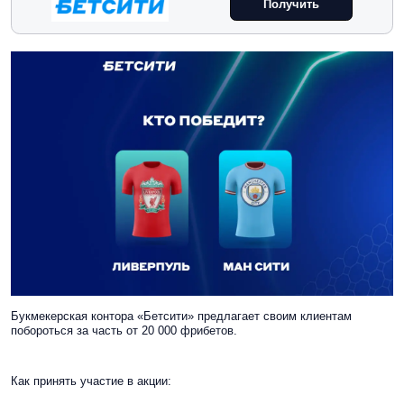
Получить
Букмекерская контора «Бетсити» предлагает своим клиентам
побороться за часть от 20 000 фрибетов.
Как принять участие в акции: