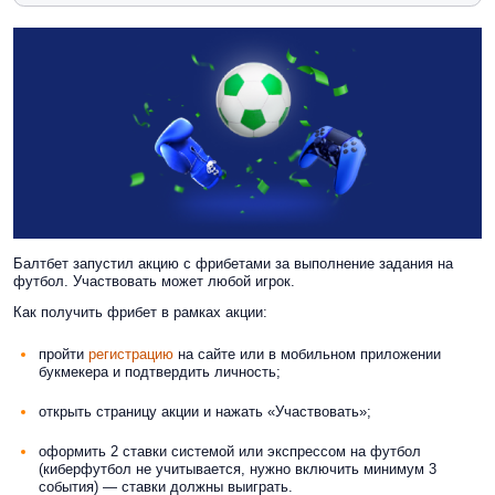
Балтбет запустил акцию с фрибетами за выполнение задания на
футбол. Участвовать может любой игрок.
Как получить фрибет в рамках акции:
пройти
регистрацию
на сайте или в мобильном приложении
букмекера и подтвердить личность;
открыть страницу акции и нажать «Участвовать»;
оформить 2 ставки системой или экспрессом на футбол
(киберфутбол не учитывается, нужно включить минимум 3
события) — ставки должны выиграть.