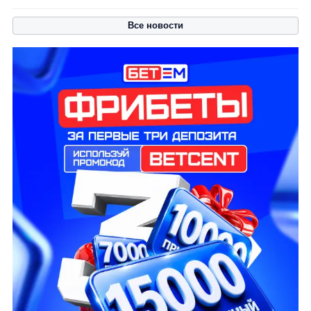
Все новости