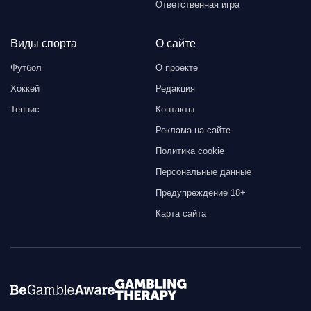
Ответственная игра
Виды спорта
О сайте
Футбол
О проекте
Хоккей
Редакция
Теннис
Контакты
Реклама на сайте
Политика cookie
Персональные данные
Предупреждение 18+
Карта сайта