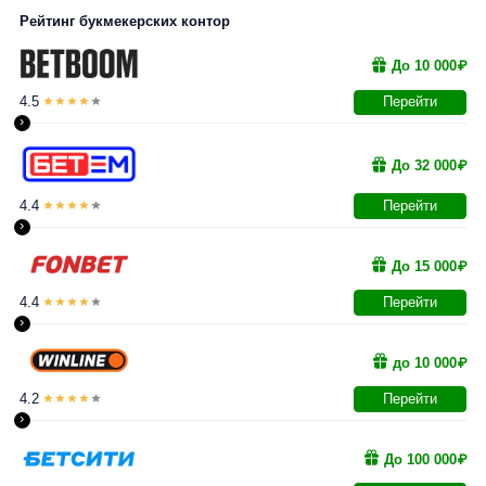
Рейтинг букмекерских контор
До 10 000₽
4.5
Перейти
›
До 32 000₽
4.4
Перейти
›
До 15 000₽
4.4
Перейти
›
до 10 000₽
4.2
Перейти
›
До 100 000₽