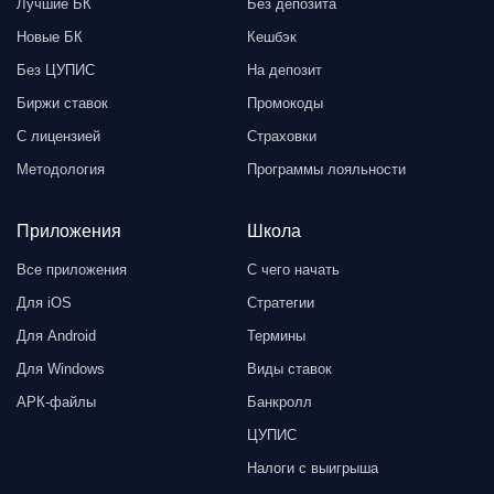
Лучшие БК
Без депозита
Новые БК
Кешбэк
Без ЦУПИС
На депозит
Биржи ставок
Промокоды
С лицензией
Страховки
Методология
Программы лояльности
Приложения
Школа
Все приложения
С чего начать
Для iOS
Стратегии
Для Android
Термины
Для Windows
Виды ставок
АРК-файлы
Банкролл
ЦУПИС
Налоги с выигрыша