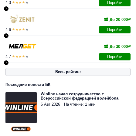
4.3
Перейти
›
До 20 000₽
4.6
Перейти
›
До 30 000₽
4.7
Перейти
›
Весь рейтинг
0.0
2.4
До 15
До 25
5000₽
3000₽
До
500₽
До 18
До
000 ₽
000₽
3000₽
000₽
2000₽
4.5
4.4
4.5
Последние новости БК
4.3
4.7
4.3
4.3
4.5
Winline начал сотрудничество с
Всероссийской федерацией волейбола
Перейти
Перейти
6 Авг 2026
На чтение: 1 мин
›
›
Перейти
Перейти
Перейти
Перейти
Перейти
Перейти
Перейти
Перейти
›
›
›
›
›
›
›
›