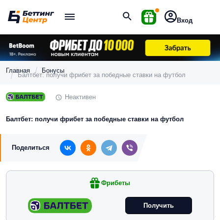
Вход
Главная
Бонусы
Балтбет: получи фрибет за победные ставки на футбол
Неактивен
Балтбет: получи фрибет за победные ставки на футбол
Поделиться
Фрибеты
Получить