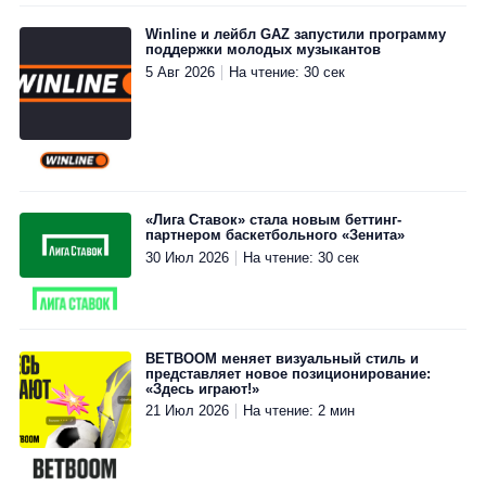
Winline и лейбл GAZ запустили программу
поддержки молодых музыкантов
5 Авг 2026
На чтение: 30 сек
«Лига Ставок» стала новым беттинг-
партнером баскетбольного «Зенита»
30 Июл 2026
На чтение: 30 сек
BETBOOM меняет визуальный стиль и
представляет новое позиционирование:
«Здесь играют!»
21 Июл 2026
На чтение: 2 мин